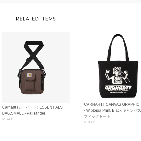
RELATED ITEMS
CARHARTT CANVAS GRAPHIC 
Carhartt (カーハート) ESSENTIALS
- Wiptopia Print, Black キャン
BAG,SMALL - Palisander
フィックトート
¥9,460
¥11,000