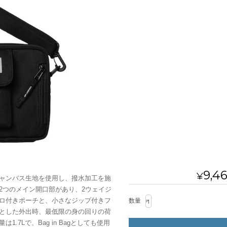
9,4
¥
ャンバス生地を使用し、撥水加工を施
2つのメイン開口部があり、2ウェイジ
ロ付きポーチと、小さなジップ付きフ
数量
とした外出時、最低限の身の回りの荷
.7Lで、Bag in Bagとしても使用