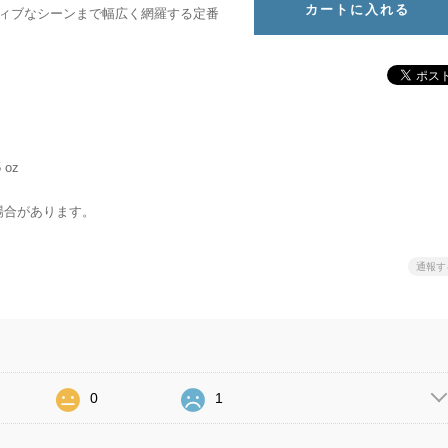
ィブなシーンまで幅広く網羅する定番
 oz
場合があります。
通報す
0
1