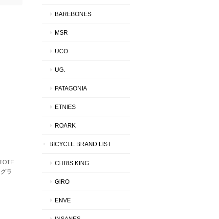
BAREBONES
MSR
UCO
UG.
PATAGONIA
ETNIES
ROARK
BICYCLE BRAND LIST
TOTE
CHRIS KING
バスグラ
GIRO
ENVE
INSANES