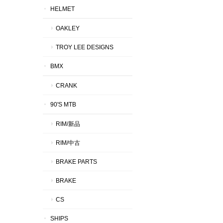
HELMET
OAKLEY
TROY LEE DESIGNS
BMX
CRANK
90'S MTB
RIM/新品
RIM/中古
BRAKE PARTS
BRAKE
CS
SHIPS