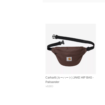
Carhartt (カーハート) JAKE HIP BAG -
Palisander
¥8,800