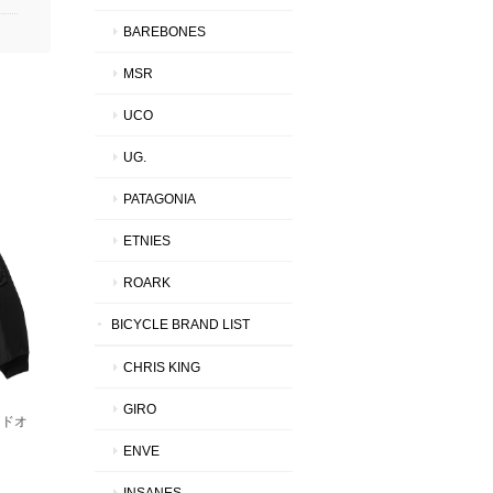
BAREBONES
MSR
UCO
UG.
PATAGONIA
ETNIES
ROARK
BICYCLE BRAND LIST
CHRIS KING
GIRO
デッドオ
ENVE
INSANES