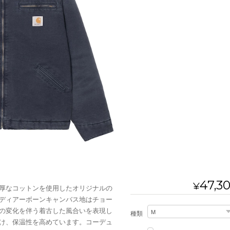
47,3
¥
厚なコットンを使用したオリジナルの
ディアーボーンキャンバス地はチョー
の変化を伴う着古した風合いを表現し
種類
け、保温性を高めています。コーデュ