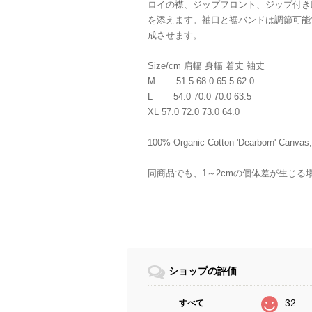
ロイの襟、ジップフロント、ジップ付き
を添えます。袖口と裾バンドは調節可能
成させます。
Size/cm 肩幅 身幅 着丈 袖丈
M 51.5 68.0 65.5 62.0
L 54.0 70.0 70.0 63.5
XL 57.0 72.0 73.0 64.0
100% Organic Cotton 'Dearborn' Canvas,
同商品でも、1～2cmの個体差が生じる
ショップの評価
32
すべて