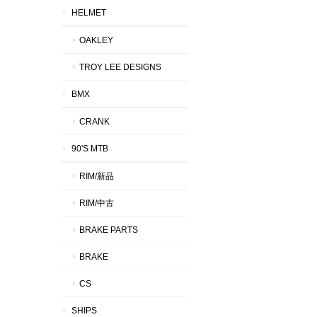
HELMET
OAKLEY
TROY LEE DESIGNS
BMX
CRANK
90'S MTB
RIM/新品
RIM/中古
BRAKE PARTS
BRAKE
CS
SHIPS