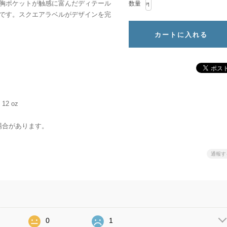
胸ポケットが触感に富んだディテール
数量
です。スクエアラベルがデザインを完
 12 oz
場合があります。
通報す
0
1