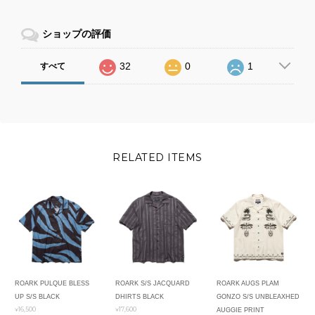
ショップの評価
32
0
1
すべて
RELATED ITEMS
ROARK PULQUE BLESS
ROARK S/S JACQUARD
ROARK AUGS PLAM
UP S/S BLACK
DHIRTS BLACK
GONZO S/S UNBLEAXHED
¥16,500
¥17,600
AUGGIE PRINT