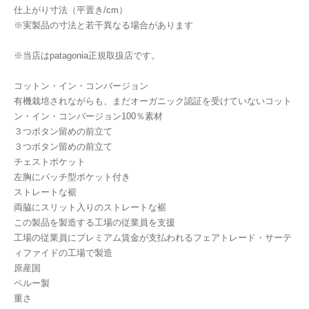
仕上がり寸法（平置き/cm）
※実製品の寸法と若干異なる場合があります
※当店はpatagonia正規取扱店です。
コットン・イン・コンバージョン
有機栽培されながらも、まだオーガニック認証を受けていないコット
ン・イン・コンバージョン100％素材
３つボタン留めの前立て
３つボタン留めの前立て
チェストポケット
左胸にパッチ型ポケット付き
ストレートな裾
両脇にスリット入りのストレートな裾
この製品を製造する工場の従業員を支援
工場の従業員にプレミアム賃金が支払われるフェアトレード・サーテ
ィファイドの工場で製造
原産国
ペルー製
重さ