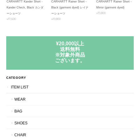
CARHARTT Kander Short -
CARHARTT Rainer Short -
CARHARTT Rainer Short -
Kander Check, Black カンダ
Black (garment dyed) レイナ
Mirror (garment dyed)
¥19,800
ーショーツ
ーショーツ
¥17,600
¥19,800
¥20,000以上
送料無料
※対象外商品
ございます。
CATEGORY
ITEM LIST
WEAR
BAG
SHOES
CHAIR