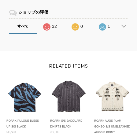
ショップの評価
32
0
1
すべて
RELATED ITEMS
ROARK PULQUE BLESS
ROARK S/S JACQUARD
ROARK AUGS PLAM
UP S/S BLACK
DHIRTS BLACK
GONZO S/S UNBLEAXHED
¥16,500
¥17,600
AUGGIE PRINT