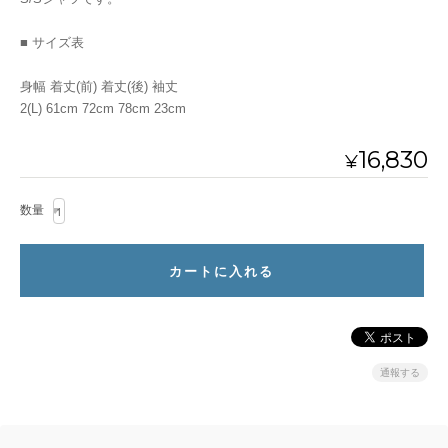
■ サイズ表
身幅 着丈(前) 着丈(後) 袖丈
2(L) 61cm 72cm 78cm 23cm
16,830
¥
数量
通報する