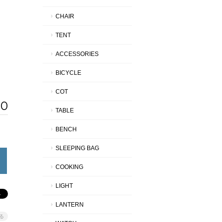
CHAIR
TENT
ACCESSORIES
BICYCLE
COT
50
TABLE
BENCH
SLEEPING BAG
COOKING
LIGHT
LANTERN
る