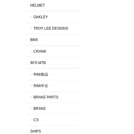
HELMET
OAKLEY
TROY LEE DESIGNS
BMX
CRANK
90'S MTB
RIM/新品
RIM/中古
BRAKE PARTS
BRAKE
CS
SHIPS