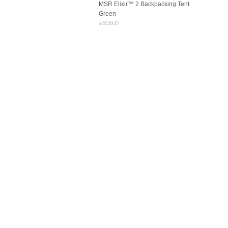
MSR Elixir™ 2 Backpacking Tent
Green
¥50,600