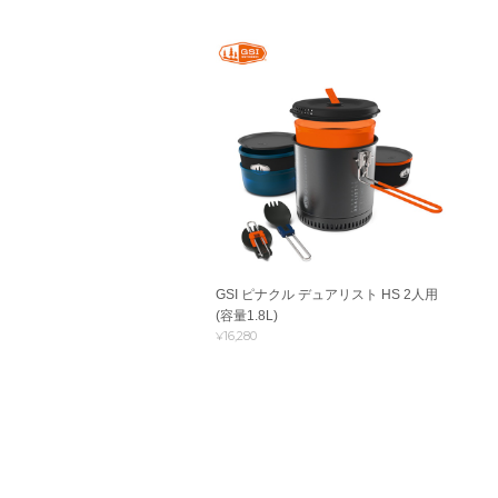
GSI ピナクル デュアリスト HS 2人用
(容量1.8L)
¥16,280