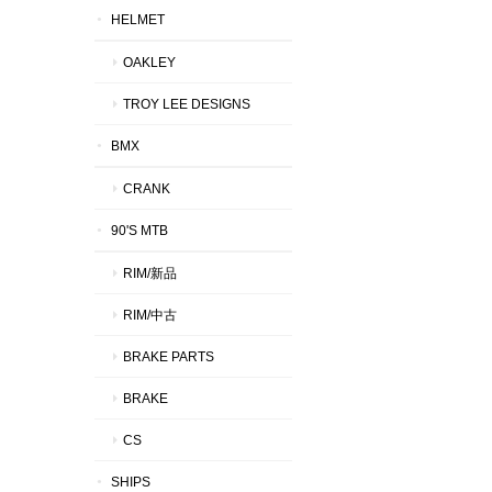
HELMET
OAKLEY
TROY LEE DESIGNS
BMX
CRANK
90'S MTB
RIM/新品
RIM/中古
BRAKE PARTS
BRAKE
CS
SHIPS