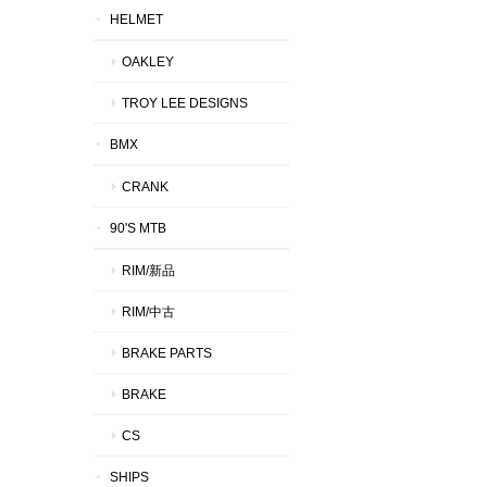
HELMET
OAKLEY
TROY LEE DESIGNS
BMX
CRANK
90'S MTB
RIM/新品
RIM/中古
BRAKE PARTS
BRAKE
CS
SHIPS