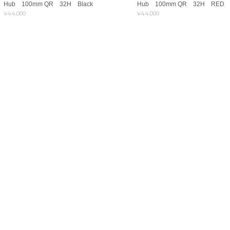
Hub 100mm QR 32H Black
Hub 100mm QR 32H RED
¥44,000
¥44,000