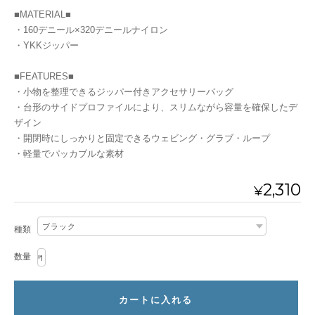
■MATERIAL■
・160デニール×320デニールナイロン
・YKKジッパー
■FEATURES■
・小物を整理できるジッパー付きアクセサリーバッグ
・台形のサイドプロファイルにより、スリムながら容量を確保したデ
ザイン
・開閉時にしっかりと固定できるウェビング・グラブ・ループ
・軽量でパッカブルな素材
2,310
¥
種類
数量