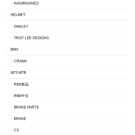
NAO/INSANES
HELMET
OAKLEY
TROY LEE DESIGNS
BMX
CRANK
90'S MTB
RIM/新品
RIM/中古
BRAKE PARTS
BRAKE
CS