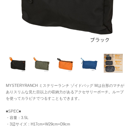
MYSTERYRANCH ミステリーランチ ゾイドバッグ Mは台形のマチが
ありスリムな見た目以上の収納力があるアクセサリーポーチ。ループ
を使ってカラビナでつるすこともできます。
■SPEC■
・容量：3.5L
・3辺サイズ：H17cm×W29cm×D9cm