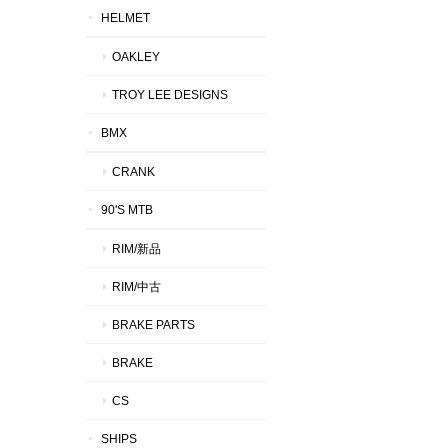
HELMET
OAKLEY
TROY LEE DESIGNS
BMX
CRANK
90'S MTB
RIM/新品
RIM/中古
BRAKE PARTS
BRAKE
CS
SHIPS