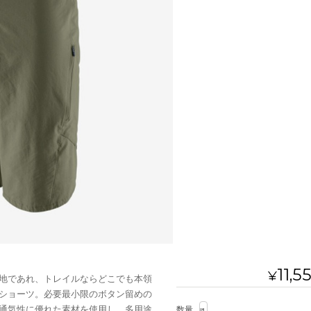
11,5
¥
地であれ、トレイルならどこでも本領
ショーツ。必要最小限のボタン留めの
通気性に優れた素材を使用し、多用途
数量