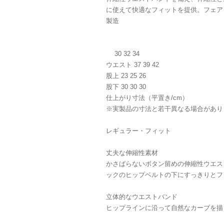
に使えて快適なフィットを提供。フェア
製造
30 32 34
ウエスト 37 39 42
股上 23 25 26
股下 30 30 30
仕上がり寸法（平置き/cm）
※実製品の寸法と若干異なる場合があり
レギュラー・フィット
丈夫な伸縮性素材
かさばらないボタン留めの伸縮性ウエス
ックのヒップベルトの下にすっきりとフ
立体的なウエストバンド
ヒップラインに沿って自然なカーブを描