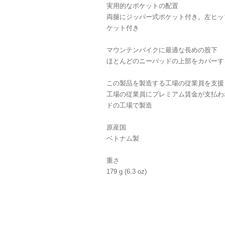
実用的なポケットの配置
両腿にジッパー式ポケット付き。左ヒッ
ケット付き
マウンテンバイクに最適な長めの股下
ほとんどのニーパッドの上部をカバーす
この製品を製造する工場の従業員を支援
工場の従業員にプレミアム賃金が支払わ
ドの工場で製造
原産国
ベトナム製
重さ
179 g (6.3 oz)