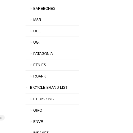
BAREBONES
MSR
UCO
UG.
PATAGONIA
ETNIES
ROARK
BICYCLE BRAND LIST
CHRIS KING
GIRO
る
ENVE
INSANES