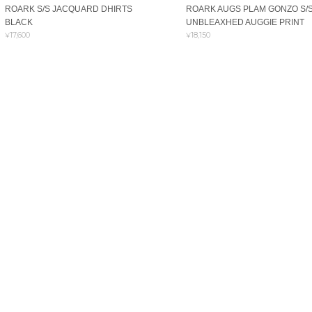
ROARK S/S JACQUARD DHIRTS
ROARK AUGS PLAM GONZO S/
BLACK
UNBLEAXHED AUGGIE PRINT
¥17,600
¥18,150