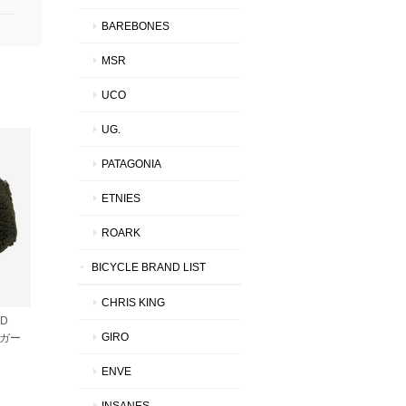
BAREBONES
MSR
UCO
UG.
PATAGONIA
ETNIES
ROARK
BICYCLE BRAND LIST
CHRIS KING
RD
GIRO
ーガー
ENVE
INSANES