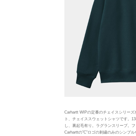
Carhartt WIPの定番のチェイスシ
ト、チェイススウェットシャツです。13
し、裏起毛有り。ラグランスリーブ。フ
Carharttの”C”ロゴの刺繍のみのシ