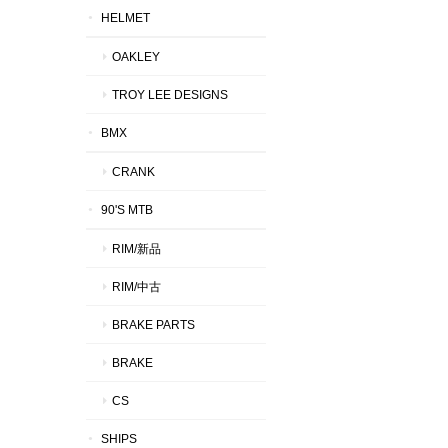
HELMET
OAKLEY
TROY LEE DESIGNS
BMX
CRANK
90'S MTB
RIM/新品
RIM/中古
BRAKE PARTS
BRAKE
CS
SHIPS