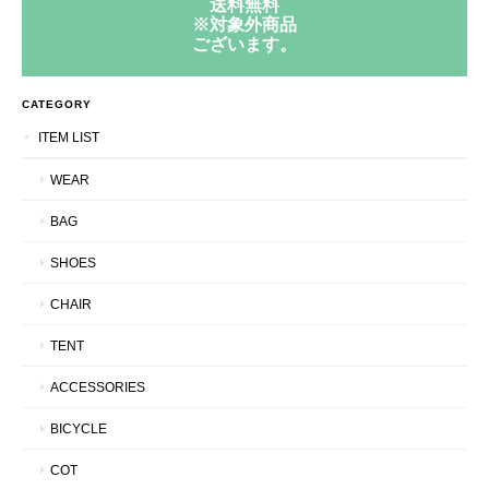
送料無料
※対象外商品
ございます。
CATEGORY
ITEM LIST
WEAR
BAG
SHOES
CHAIR
TENT
ACCESSORIES
BICYCLE
COT