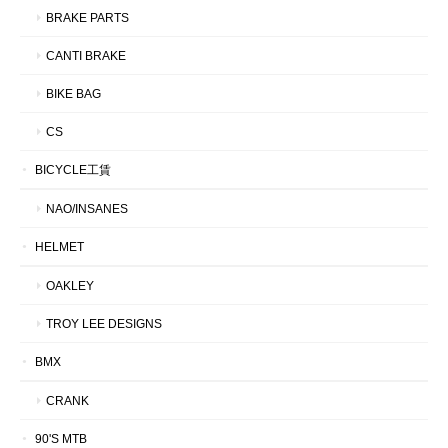
BRAKE PARTS
CANTI BRAKE
BIKE BAG
CS
BICYCLE工賃
NAO/INSANES
HELMET
OAKLEY
TROY LEE DESIGNS
BMX
CRANK
90'S MTB