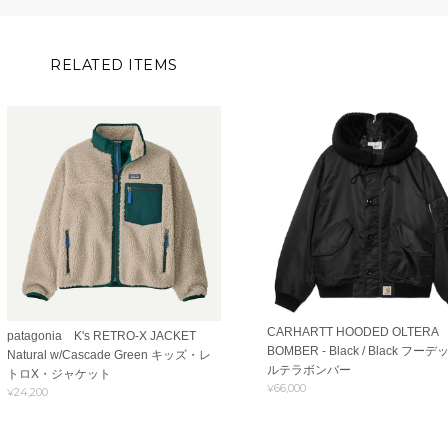
RELATED ITEMS
CARHARTT HOODED OLTERA
patagonia K's RETRO-X JACKET
BOMBER - Black / Black フー
Natural w/Cascade Green キッズ・レ
ルテラボンバー
トロX・ジャケット
¥66,000
¥24,200