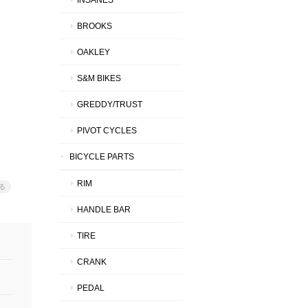
BROOKS
OAKLEY
S&M BIKES
GREDDY/TRUST
PIVOT CYCLES
BICYCLE PARTS
RIM
る
HANDLE BAR
TIRE
CRANK
PEDAL