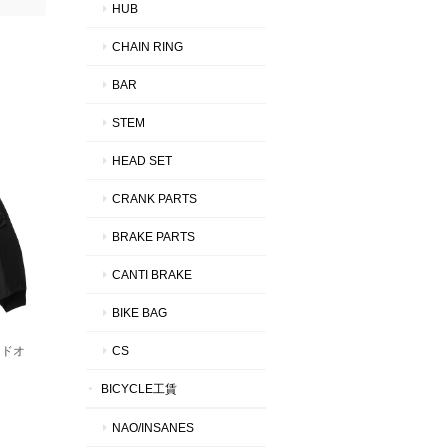
HUB
CHAIN RING
BAR
STEM
HEAD SET
CRANK PARTS
BRAKE PARTS
CANTI BRAKE
BIKE BAG
CS
デッドオ
BICYCLE工賃
NAO/INSANES