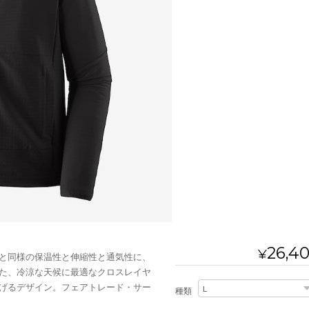
26,4
¥
と同様の保温性と伸縮性と通気性に、
た、冷涼な天候に最適なクロスレイヤ
げるデザイン。フェアトレード・サー
種類