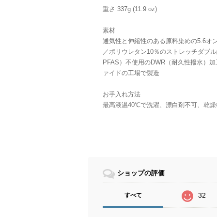
重さ 337g (11.9 oz)
素材
通気性と伸縮性のある原料染めの5.6オ
／ポリウレタン10％のストレッチダブル
PFAS）不使用のDWR（耐久性撥水）
ァイドの工場で製造
お手入れ方法
最高液温40℃で洗濯、漂白剤不可、乾燥
ショップの評価
32
すべて