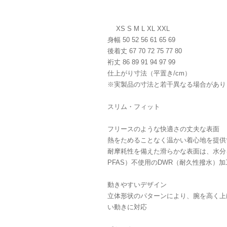
XS S M L XL XXL
身幅 50 52 56 61 65 69
後着丈 67 70 72 75 77 80
裄丈 86 89 91 94 97 99
仕上がり寸法（平置き/cm）
※実製品の寸法と若干異なる場合があり
スリム・フィット
フリースのような快適さの丈夫な表面
熱をためることなく温かい着心地を提供
耐摩耗性を備えた滑らかな表面は、水分
PFAS）不使用のDWR（耐久性撥水）
動きやすいデザイン
立体形状のパターンにより、腕を高く上
い動きに対応