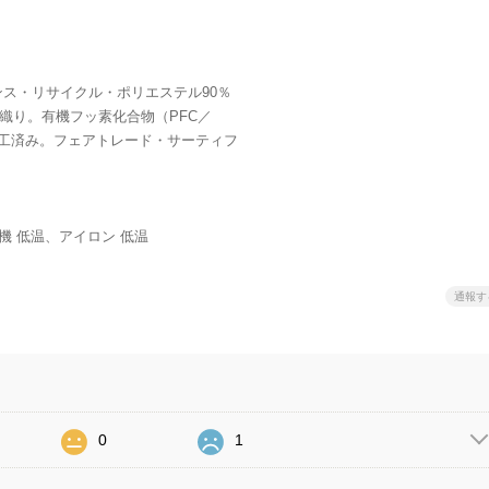
ンス・リサイクル・ポリエステル90％
織り。有機フッ素化合物（PFC／
加工済み。フェアトレード・サーティフ
機 低温、アイロン 低温
通報す
0
1