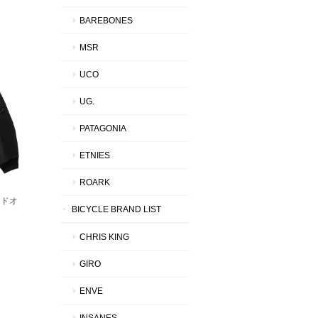
BAREBONES
MSR
UCO
UG.
PATAGONIA
ETNIES
ROARK
デッドオ
BICYCLE BRAND LIST
CHRIS KING
GIRO
ENVE
INSANES