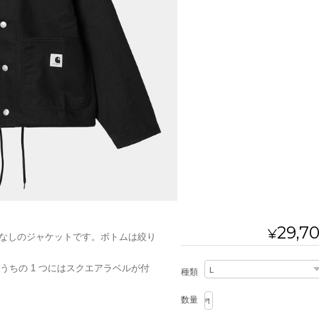
29,7
¥
なしのジャケットです。ボトムは絞り
うちの 1 つにはスクエアラベルが付
種類
数量