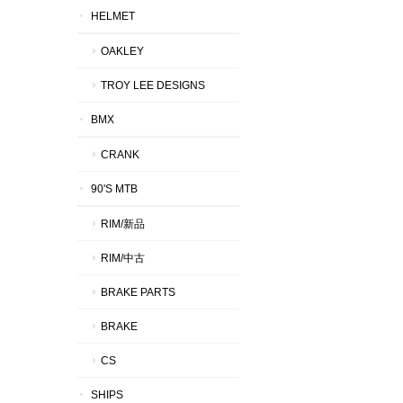
HELMET
OAKLEY
TROY LEE DESIGNS
BMX
CRANK
90'S MTB
RIM/新品
RIM/中古
BRAKE PARTS
BRAKE
CS
SHIPS