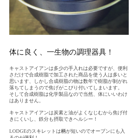
体に良く、一生物の調理器具！
キャストアイアンは多少の手入れは必要ですが、便利
さだけで合成樹脂で加工された商品を使う人は多いと
思います、しかし合成樹脂の物は数年で樹脂が剝がれ
落ちてしまうので焦げがこびり付いてしまいます。
そして合成樹脂は化学製品なので当然、体にいいわけ
はありません。
キャストアイアンは炭素と油がよくなじむから焦げ付
きにくいし、鉄分も摂取できヘルシー！
LODGEのスキレットは
柄
が短いのでオーブンにも入
るのが便利！