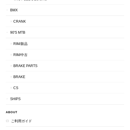
BMX
CRANK
90'S MTB
RIM/新品
RIM/中古
BRAKE PARTS
BRAKE
CS
SHIPS
ABOUT
ご利用ガイド