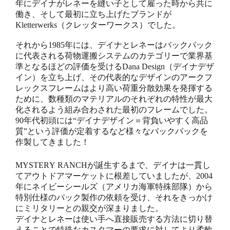
年にデイナがレネーを縫い子として雇った時から共に
働き、そして最初に立ち上げたブランドが
Kletterwerks（クレッターワークス）でした。
それから1985年には、デイナとレネーはバックパック
に代表される荷物運搬システムのカテゴリーで業界基
準となるほどの評価を受けるDana Design（デイナデザ
イン）を立ち上げ、その代表的なデザインのアークフ
レックスフレームはより高い荷重分散効果を発揮する
ために、数種類のマテリアルのそれぞれの特性が最大
化されるよう組み合わされた最初のフレームでした。
90年代初頭には“デイナデザイン＝背負いやすく高品
質”という評価が定着するなど様々なバックパックを
作製してきました！
MYSTERY RANCHが誕生するまで、デイナは一貫し
てアウトドアマーケットに根差していましたが、2004
年にネイビーシールズ（アメリカ海軍特殊部隊）から
特別仕様のパック製作の依頼を受け、それをきっかけ
にミリタリーとの親交が深まりました。
デイナとレネーは使い手へ直接販売する方法に切り替
えることで特殊なカスタマーの要求に対してより柔軟