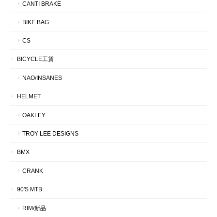
CANTI BRAKE
BIKE BAG
CS
BICYCLE工賃
NAO/INSANES
HELMET
OAKLEY
TROY LEE DESIGNS
BMX
CRANK
90'S MTB
RIM/新品